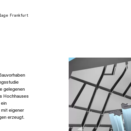
lage Frankfurt
 Bauvorhaben
ngsstudie
he gelegenen
es Hochhauses
 ein
 mit eigener
gen erzeugt.