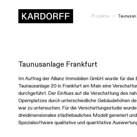
Projekte
Taunusan
Taunusanlage Frankfurt
Wie
gehen
Im Auftrag der Allianz Immobilien GmbH wurde für das
Taunausanlage 20 in Frankfurt am Main eine Verschattu
wir
durchgeführt. Der Einfluss auf die Verschattung des na
vor?
Opernplatzes durch unterschiedliche Gebäudehöhen d
war zu untersuchen. Für die Verschattungsstudie wurde
Womit
dreidimensionales städtebauliches Modell generiert und
Spezialsoftware qualitative und quantitative Auswertun
arbeiten
wir?