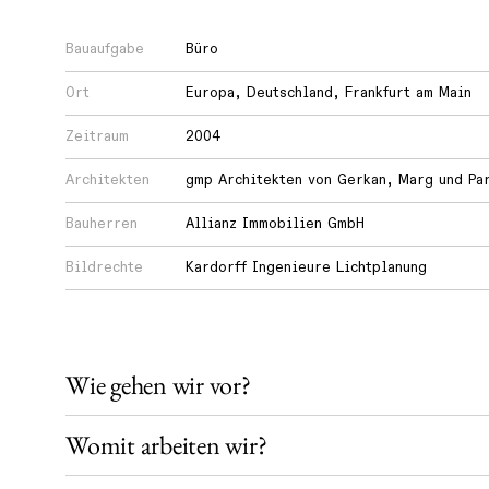
Bauaufgabe
Büro
Wie
lernen
Ort
Europa
,
Deutschland
,
Frankfurt am Main
wir?
Zeitraum
2004
Architekten
gmp Architekten von Gerkan, Marg und Pa
Wie
teilen
Bauherren
Allianz Immobilien GmbH
wir
Bildrechte
Kardorff Ingenieure Lichtplanung
unser
Wissen?
Wie gehen wir vor?
Womit arbeiten wir?