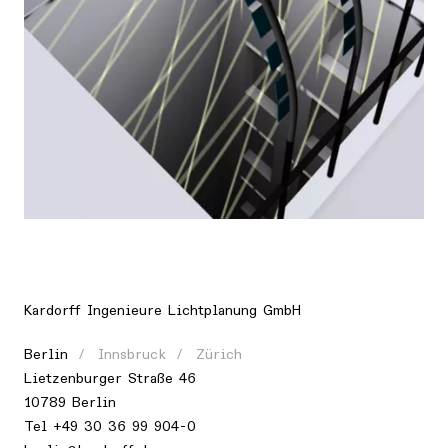
Ort
Europa, Deutschland, Berlin
Kardorff Ingenieure Lichtplanung GmbH
Berlin
Innsbruck
Zürich
Lietzenburger Straße 46
10789 Berlin
Tel
+49 30 36 99 904-0