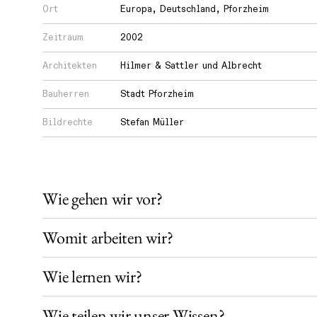
Ort
Europa
,
Deutschland
,
Pforzheim
Wie
Zeitraum
2002
lernen
Architekten
Hilmer & Sattler und Albrecht
wir?
Bauherren
Stadt Pforzheim
Wie
Bildrechte
Stefan Müller
teilen
wir
unser
Wie gehen wir vor?
Wissen?
Womit arbeiten wir?
Wie lernen wir?
Wie teilen wir unser Wissen?