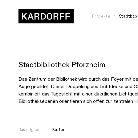
Projekte
Stadtbib
Stadtbibliothek Pforzheim
Wie
gehen
Das Zentrum der Bibliothek wird durch das Foyer mit 
Auge gebildet. Dieser Doppelring aus Lichtdecke und Ob
wir
kombiniert das Tageslicht mit einer künstlichen Lichtquel
vor?
Bibliotheksebenen orientieren sich offen zur zentralen Ha
Womit
arbeiten
Bauaufgabe
Kultur
wir?