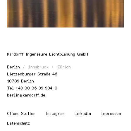
Ort
Asien, Vereinigte Arabische Emirate, Dubai
Kardorff Ingenieure Lichtplanung GmbH
Berlin
Innsbruck
Zürich
Lietzenburger Straße 46
10789 Berlin
Tel
+49 30 36 99 904-0
berlin@kardorff.de
Offene Stellen
Instagram
LinkedIn
Impressum
Datenschutz