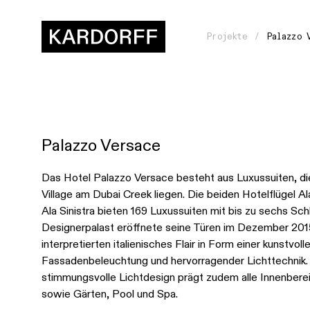
Projekte
Palazzo 
Palazzo Versace
Wie
gehen
Das Hotel Palazzo Versace besteht aus Luxussuiten, die
Village am Dubai Creek liegen. Die beiden Hotelflügel A
wir
Ala Sinistra bieten 169 Luxussuiten mit bis zu sechs Sc
vor?
Designerpalast eröffnete seine Türen im Dezember 201
interpretierten italienisches Flair in Form einer kunstvoll
Womit
Fassadenbeleuchtung und hervorragender Lichttechnik.
stimmungsvolle Lichtdesign prägt zudem alle Innenbere
arbeiten
sowie Gärten, Pool und Spa.
wir?