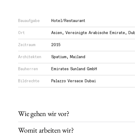
Wie
Bauaufgabe
Hotel/Restaurant
lernen
Ort
Asien
,
Vereinigte Arabische Emirate
,
Du
wir?
Zeitraum
2015
Wie
Architekten
Spatium, Mailand
teilen
Bauherren
Emirates Sunland GmbH
wir
Bildrechte
Palazzo Versace Dubai
unser
Wissen?
Wie gehen wir vor?
Womit arbeiten wir?