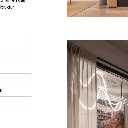
nd führen das
truktur.
bH