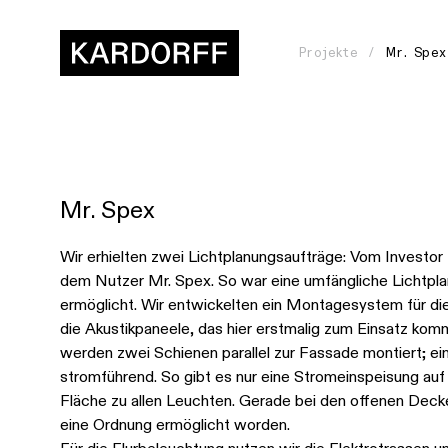
Projekte
Mr. Spex
Mr. Spex
Wie
gehen
Wir erhielten zwei Lichtplanungsaufträge: Vom Investor
dem Nutzer Mr. Spex. So war eine umfängliche Lichtpl
wir
ermöglicht. Wir entwickelten ein Montagesystem für di
vor?
die Akustikpaneele, das hier erstmalig zum Einsatz komm
werden zwei Schienen parallel zur Fassade montiert; ein
Womit
stromführend. So gibt es nur eine Stromeinspeisung au
Fläche zu allen Leuchten. Gerade bei den offenen Decke
arbeiten
eine Ordnung ermöglicht worden.
wir?