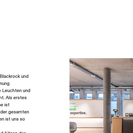
 Blackrock und
anung
e Leuchten und
t. Als erstes
e ist
f der gesamten
n ist uns so