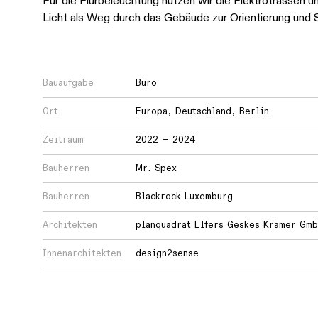
Für die Flurbeleuchtung nutzen wir die Elektrotrassen u
Licht als Weg durch das Gebäude zur Orientierung und S
Wie
lernen
wir?
Bauaufgabe
Büro
Ort
Europa
,
Deutschland
,
Berlin
Wie
Zeitraum
2022 — 2024
teilen
Bauherren
Mr. Spex
wir
unser
Bauherren
Blackrock Luxemburg
Wissen?
Architekten
planquadrat Elfers Geskes Krämer Gm
Innenarchitekten
design2sense