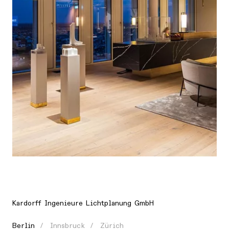
Ort
Europa, Deutschland, Berlin
Kardorff Ingenieure Lichtplanung GmbH
Berlin
Innsbruck
Zürich