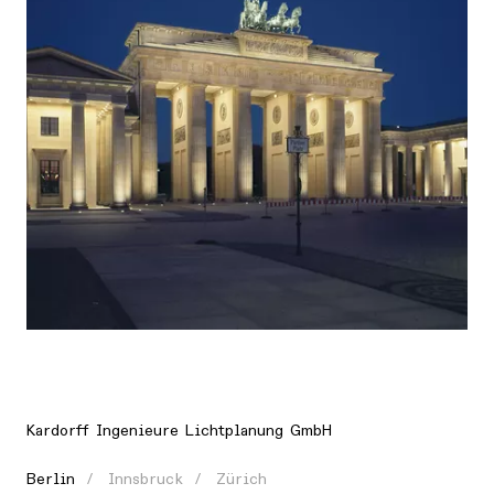
Ort
Europa, Deutschland, Berlin
Kardorff Ingenieure Lichtplanung GmbH
Berlin
Innsbruck
Zürich