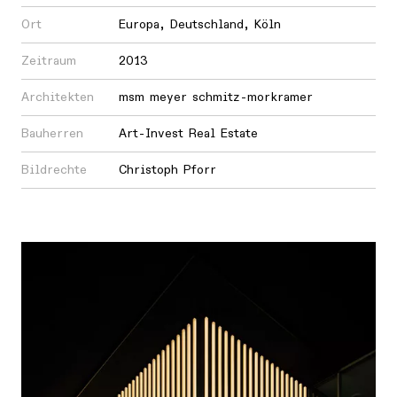
Ort
Europa
,
Deutschland
,
Köln
Zeitraum
2013
Architekten
msm meyer schmitz-morkramer
Bauherren
Art-Invest Real Estate
Bildrechte
Christoph Pforr