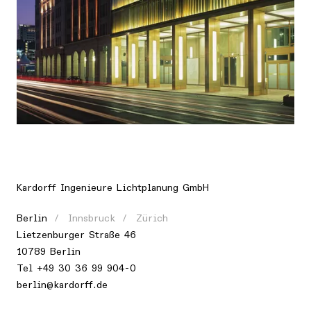
Ort
Europa, Deutschland, Berlin
Kardorff Ingenieure Lichtplanung GmbH
Berlin
Innsbruck
Zürich
Lietzenburger Straße 46
10789 Berlin
Tel
+49 30 36 99 904-0
berlin@kardorff.de