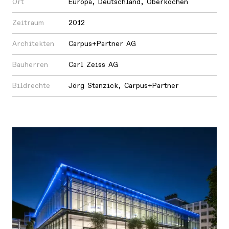
Ort
Europa
,
Deutschland
,
Oberkochen
Zeitraum
2012
Architekten
Carpus+Partner AG
Bauherren
Carl Zeiss AG
Bildrechte
Jörg Stanzick, Carpus+Partner