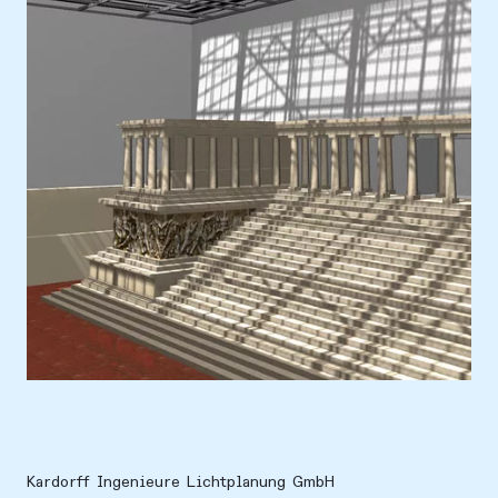
Ort
Europa, Deutschland, Berlin
Kardorff Ingenieure Lichtplanung GmbH