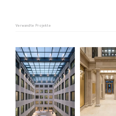
Verwandte Projekte
Ort
Europa, Deutschland,