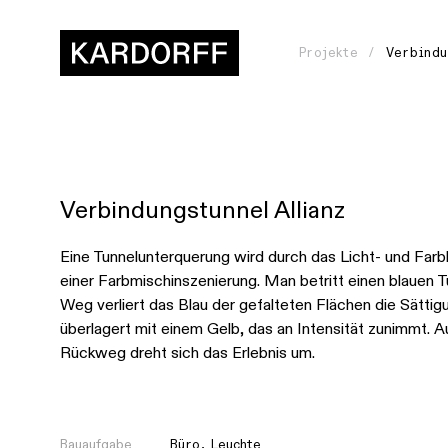
Projekte
Verbindu
Verbindungstunnel Allianz
Wie
gehen
Eine Tunnelunterquerung wird durch das Licht- und Far
einer Farbmischinszenierung. Man betritt einen blauen 
wir
Weg verliert das Blau der gefalteten Flächen die Sättig
vor?
überlagert mit einem Gelb, das an Intensität zunimmt. 
Rückweg dreht sich das Erlebnis um.
Womit
arbeiten
wir?
Bauaufgabe
Büro
,
Leuchte