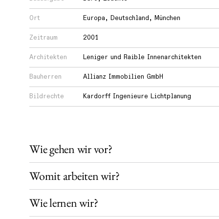
Ort
Europa
,
Deutschland
,
München
Wie
Zeitraum
2001
lernen
wir?
Architekten
Leniger und Raible Innenarchitekten
Bauherren
Allianz Immobilien GmbH
Wie
Bildrechte
Kardorff Ingenieure Lichtplanung
teilen
wir
unser
Wie gehen wir vor?
Wissen?
Womit arbeiten wir?
Wie lernen wir?