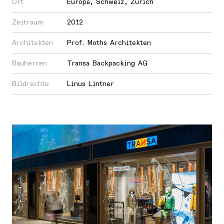
Ort
Europa
,
Schweiz
,
Zürich
Zeitraum
2012
Architekten
Prof. Moths Architekten
Bauherren
Transa Backpacking AG
Bildrechte
Linus Lintner