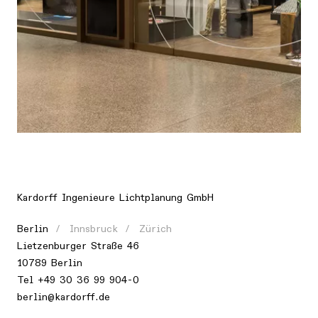
Ort
Europa, Schweiz, Zürich
Kardorff Ingenieure Lichtplanung GmbH
Berlin
Innsbruck
Zürich
Lietzenburger Straße 46
10789 Berlin
Tel
+49 30 36 99 904-0
berlin@kardorff.de