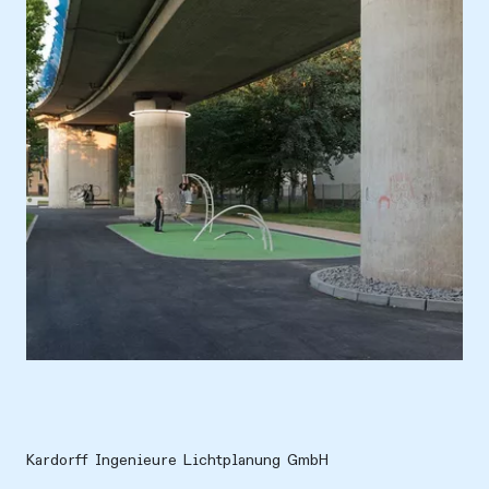
Ort
Europa, Deutschland, Neuwied
Kardorff Ingenieure Lichtplanung GmbH