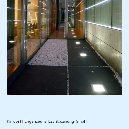
Ort
Europa, Deutschland, Kempfenhausen
Kardorff Ingenieure Lichtplanung GmbH