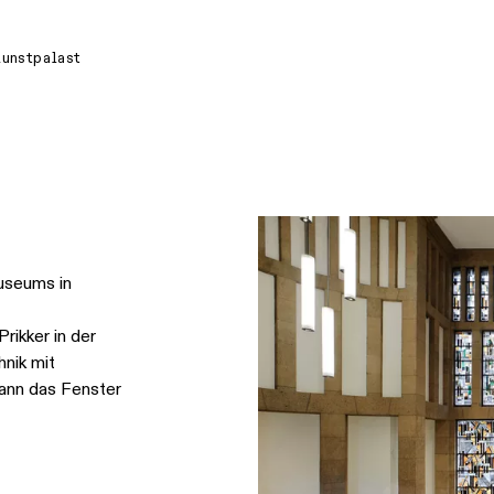
unstpalast
useums in
rikker in der
hnik mit
kann das Fenster