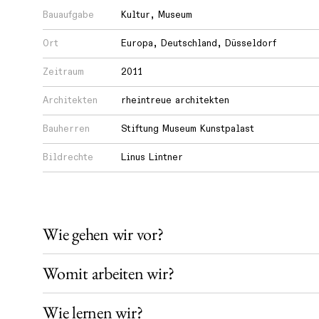
Bauaufgabe
Kultur
,
Museum
Wie
Ort
Europa
,
Deutschland
,
Düsseldorf
lernen
Zeitraum
2011
wir?
Architekten
rheintreue architekten
Wie
Bauherren
Stiftung Museum Kunstpalast
teilen
Bildrechte
Linus Lintner
wir
unser
Wissen?
Wie gehen wir vor?
Womit arbeiten wir?
Wie lernen wir?