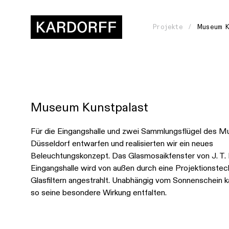
Projekte
Museum K
Museum Kunstpalast
Wie
gehen
Für die Eingangshalle und zwei Sammlungsflügel des M
Düsseldorf entwarfen und realisierten wir ein neues
wir
Beleuchtungskonzept. Das Glasmosaikfenster von J. T. P
vor?
Eingangshalle wird von außen durch eine Projektionstec
Glasfiltern angestrahlt. Unabhängig vom Sonnenschein 
Womit
so seine besondere Wirkung entfalten.
arbeiten
wir?