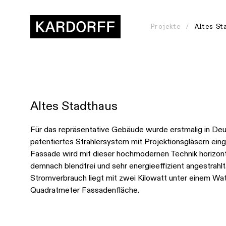
Projekte
Altes St
Altes Stadthaus
Wie
gehen
Für das repräsentative Gebäude wurde erstmalig in Deu
patentiertes Strahlersystem mit Projektionsgläsern eing
wir
Fassade wird mit dieser hochmodernen Technik horizont
vor?
demnach blendfrei und sehr energieeffizient angestrahlt
Stromverbrauch liegt mit zwei Kilowatt unter einem Wat
Womit
Quadratmeter Fassadenfläche.
arbeiten
wir?