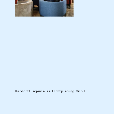
Location
Europe, Germany, Dresden
Kardorff Ingenieure Lichtplanung GmbH