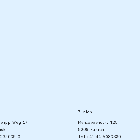
Zurich
neipp-Weg 17
Mühlebachstr. 125
uck
8008 Zürich
 239039-0
Tel +41 44 5083380