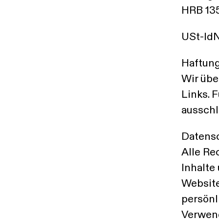
HRB 13
USt-Id
Haftung
Wir übe
Links. F
ausschl
Datensc
Alle Re
Inhalte
Website
persönl
Verwend