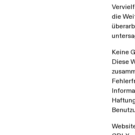
Verviel
die Wei
überarb
untersa
Keine G
Diese W
zusamme
Fehlerf
Informa
Haftung
Benutzu
Website