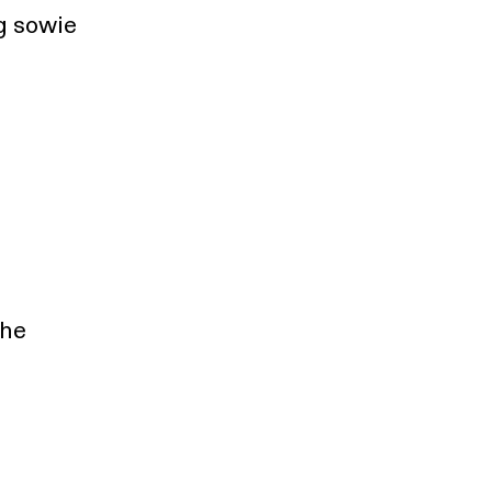
g sowie
che