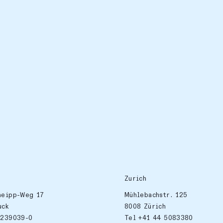
Zurich
neipp-Weg 17
Mühlebachstr. 125
uck
8008 Zürich
 239039-0
Tel +41 44 5083380