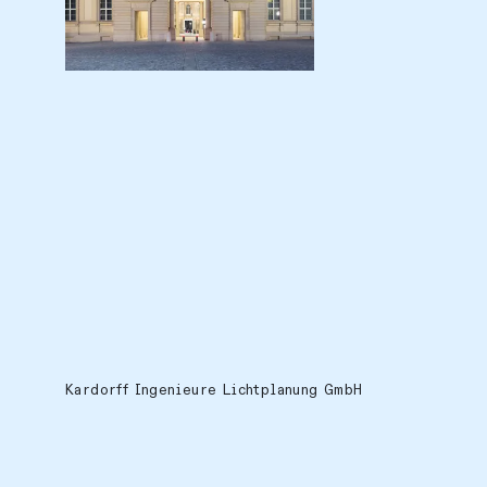
Location
Europe, Germany, Berlin
Kardorff Ingenieure Lichtplanung GmbH