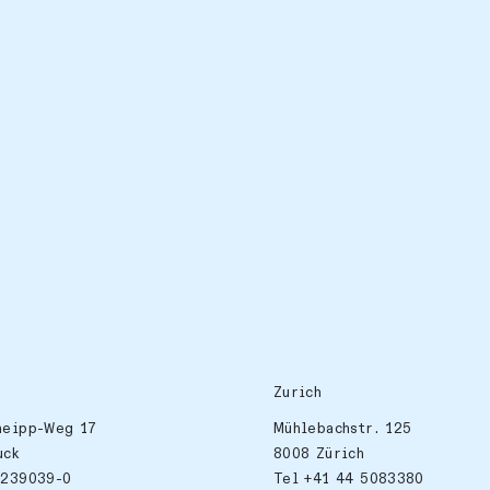
Zurich
neipp-Weg 17
Mühlebachstr. 125
uck
8008 Zürich
 239039-0
Tel +41 44 5083380